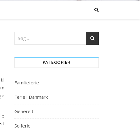
KATEGORIER
til
Familieferie
om
øge
Ferie i Danmark
Generelt
le
st
Solferie