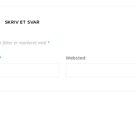
SKRIV ET SVAR
 felter er markeret med
*
*
Websted