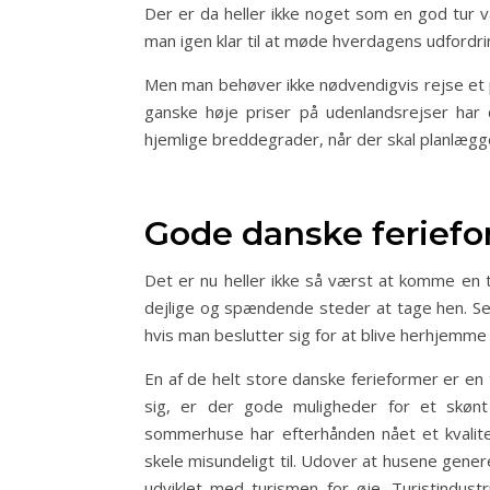
Der er da heller ikke noget som en god tur v
man igen klar til at møde hverdagens udford
Men man behøver ikke nødvendigvis rejse et p
ganske høje priser på udenlandsrejser har
hjemlige breddegrader, når der skal planlægge
Gode danske ferief
Det er nu heller ikke så værst at komme en t
dejlige og spændende steder at tage hen. Selv
hvis man beslutter sig for at blive herhjemme
En af de helt store danske ferieformer er en
sig, er der gode muligheder for et skø
sommerhuse har efterhånden nået et kvalit
skele misundeligt til. Udover at husene gener
udviklet med turismen for øje. Turistindust