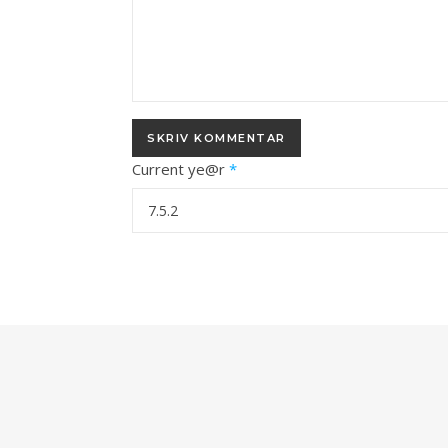
Current ye@r
*