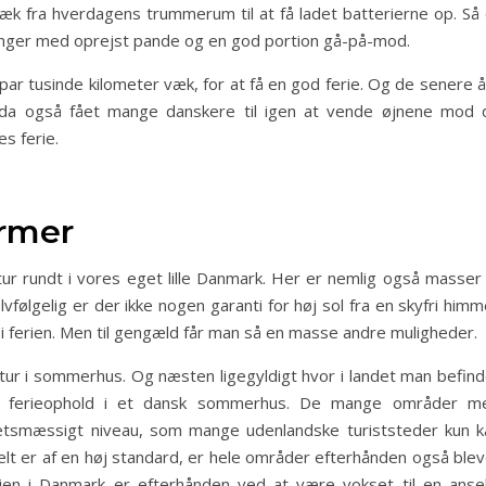
æk fra hverdagens trummerum til at få ladet batterierne op. Så 
ringer med oprejst pande og en god portion gå-på-mod.
ar tusinde kilometer væk, for at få en god ferie. Og de senere å
 da også fået mange danskere til igen at vende øjnene mod 
s ferie.
ormer
ur rundt i vores eget lille Danmark. Her er nemlig også masser 
følgelig er der ikke nogen garanti for høj sol fra en skyfri himm
 i ferien. Men til gengæld får man så en masse andre muligheder.
 tur i sommerhus. Og næsten ligegyldigt hvor i landet man befind
nt ferieophold i et dansk sommerhus. De mange områder m
etsmæssigt niveau, som mange udenlandske turiststeder kun k
elt er af en høj standard, er hele områder efterhånden også blev
rien i Danmark er efterhånden ved at være vokset til en ansel