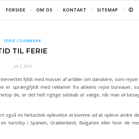
FORSIDE
OM OS
KONTAKT
SITEMAP
🛈
FERIE I DANMARK
TID TIL FERIE
juli 2, 2013
internettet fyldt med masser af artikler om danskere, som rejser 
rne er sprængfyldt med reklamer fra alskens rejse bureauer, s
 netop de, er det helt rigtige selskab at vælge, når man vil bes
rt også en fantastisk oplevelse at komme ud at opleve andre de
en turistby i Spanien, Grækenland, Bulgarien eller hvor de me