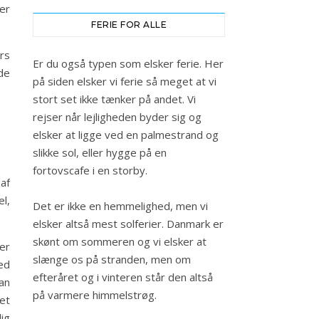
er
FERIE FOR ALLE
rs
Er du også typen som elsker ferie. Her
de
på siden elsker vi ferie så meget at vi
stort set ikke tænker på andet. Vi
rejser når lejligheden byder sig og
elsker at ligge ved en palmestrand og
slikke sol, eller hygge på en
fortovscafe i en storby.
af
el,
Det er ikke en hemmelighed, men vi
elsker altså mest solferier. Danmark er
skønt om sommeren og vi elsker at
er
slænge os på stranden, men om
ed
efteråret og i vinteren står den altså
an
på varmere himmelstrøg.
et
ig