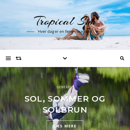
Tropical Sun
Hver dag er en ferie – mañana
GENERELT
SOL, SOMMER OG
SOLBRUN
LÆS MERE