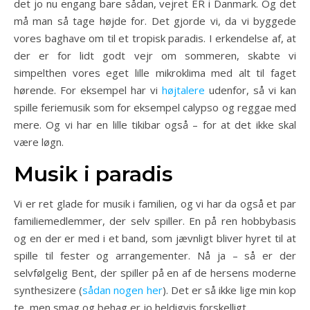
det jo nu engang bare sådan, vejret ER i Danmark. Og det
må man så tage højde for. Det gjorde vi, da vi byggede
vores baghave om til et tropisk paradis. I erkendelse af, at
der er for lidt godt vejr om sommeren, skabte vi
simpelthen vores eget lille mikroklima med alt til faget
hørende. For eksempel har vi
højtalere
udenfor, så vi kan
spille feriemusik som for eksempel calypso og reggae med
mere. Og vi har en lille tikibar også – for at det ikke skal
være løgn.
Musik i paradis
Vi er ret glade for musik i familien, og vi har da også et par
familiemedlemmer, der selv spiller. En på ren hobbybasis
og en der er med i et band, som jævnligt bliver hyret til at
spille til fester og arrangementer. Nå ja – så er der
selvfølgelig Bent, der spiller på en af de hersens moderne
synthesizere (
sådan nogen her
). Det er så ikke lige min kop
te, men smag og behag er jo heldigvis forskelligt.