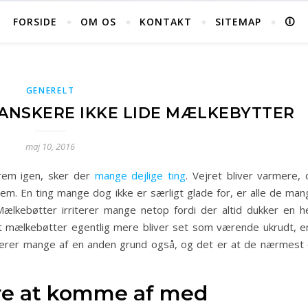
FORSIDE
OM OS
KONTAKT
SITEMAP
🛈
GENERELT
ANSKERE IKKE LIDE MÆLKEBYTTER
maj 10, 2016
rem igen, sker der
mange dejlige ting
. Vejret bliver varmere, 
. En ting mange dog ikke er særligt glade for, er alle de man
kebøtter irriterer mange netop fordi der altid dukker en he
at mælkebøtter egentlig mere bliver set som værende ukrudt, e
iterer mange af en anden grund også, og det er at de nærmest 
re at komme af med