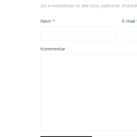
Din e-mailadresse vil ikke blive publiceret.
Krævede
Navn
*
E-mail
Kommentar