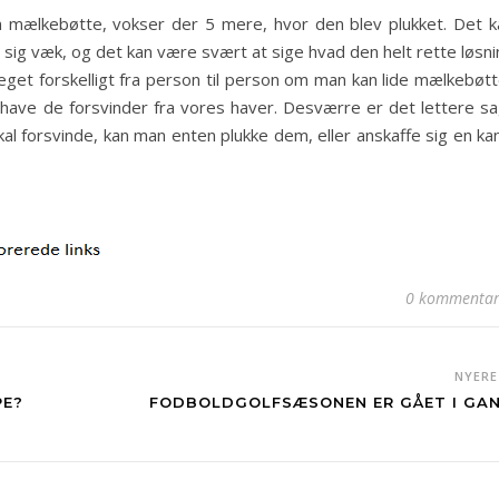
 mælkebøtte, vokser der 5 mere, hvor den blev plukket. Det k
e sig væk, og det kan være svært at sige hvad den helt rette løsn
eget forskelligt fra person til person om man kan lide mælkebøtt
vil have de forsvinder fra vores haver. Desværre er det lettere s
l forsvinde, kan man enten plukke dem, eller anskaffe sig en kan
0 kommentar
NYER
PE?
FODBOLDGOLFSÆSONEN ER GÅET I GA