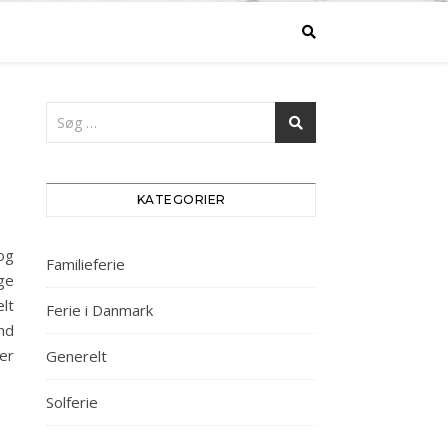
KATEGORIER
og
Familieferie
ge
lt
Ferie i Danmark
nd
er
Generelt
Solferie