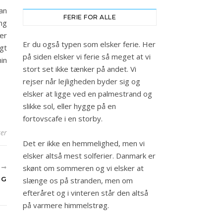
an
FERIE FOR ALLE
ing
er
Er du også typen som elsker ferie. Her
agt
på siden elsker vi ferie så meget at vi
in
stort set ikke tænker på andet. Vi
rejser når lejligheden byder sig og
elsker at ligge ved en palmestrand og
slikke sol, eller hygge på en
fortovscafe i en storby.
er
Det er ikke en hemmelighed, men vi
elsker altså mest solferier. Danmark er
skønt om sommeren og vi elsker at
E
NG
slænge os på stranden, men om
efteråret og i vinteren står den altså
på varmere himmelstrøg.