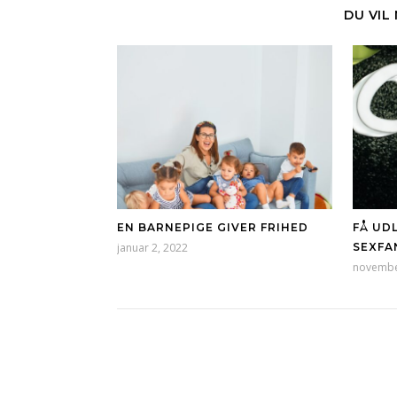
DU VIL
EN BARNEPIGE GIVER FRIHED
FÅ UD
januar 2, 2022
SEXFA
novembe